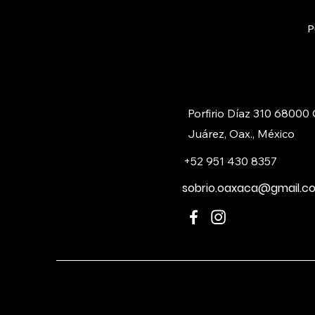
P
Porfirio Díaz 310 68000
Juárez, Oax., México
+52 951 430 8357
sobrio.oaxaca@gmail.c