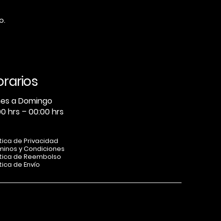
o.
orarios
nes a Domingo
00 hrs – 00:00 hrs
ítica de Privacidad
minos y Condiciones
ítica de Reembolso
tica de Envío