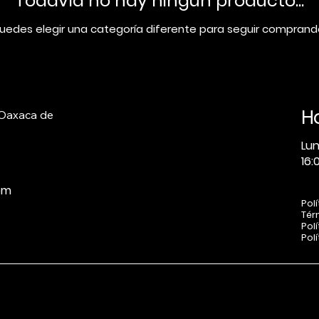
Todavía no hay ningún producto...
uedes elegir una categoría diferente para seguir comprand
H
 Oaxaca de
Lu
16:
om
Pol
Tér
Pol
Polí