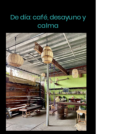
De día: café, desayuno y
calma