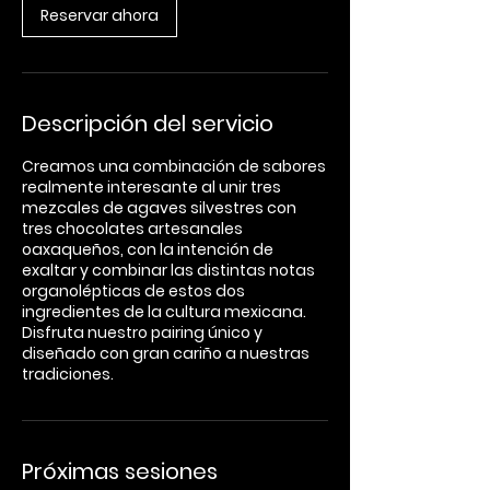
Reservar ahora
i
ó
n
v
a
Descripción del servicio
r
í
a
Creamos una combinación de sabores
realmente interesante al unir tres
mezcales de agaves silvestres con
tres chocolates artesanales
oaxaqueños, con la intención de
exaltar y combinar las distintas notas
organolépticas de estos dos
ingredientes de la cultura mexicana.
Disfruta nuestro pairing único y
diseñado con gran cariño a nuestras
tradiciones.
Próximas sesiones