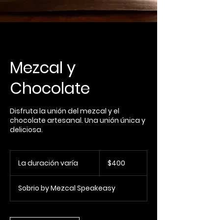
Mezcal y
Chocolate
Disfruta la unión del mezcal y el
chocolate artesanal. Una unión única y
deliciosa.
400
pesos
La duración varía
L
$400
mexicanos
a
d
Sobrio by Mezcal Speakeasy
u
r
a
c