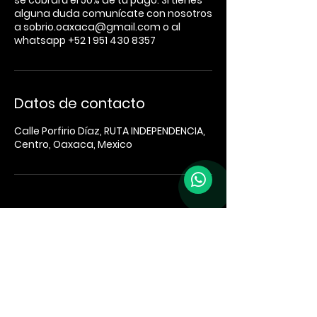
se cobrará el 50% de tu pago. Si tienes
alguna duda comunícate con nosotros
a sobrio.oaxaca@gmail.com o al
whatsapp +52 1 951 430 8357
Datos de contacto
Calle Porfirio Díaz, RUTA INDEPENDENCIA,
Centro, Oaxaca, Mexico
Porfirio Díaz
310 68000
Oaxaca
de Juárez, Oax., México
+52 951 430 8357